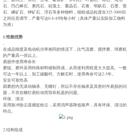
石、凹凸棒石、累托石、硅藻土、重晶石、石膏、明矾石、石墨、萤
石、磷矿石、钾矿石、浮石等多种物料，细粉成品粒度在325-3000目
之间任意调节，产量可达0.4-45吨每小时（具体产量以实际加工物料
为准）
1.性能优势
、
在成品细度及电动机功率相同的情况下，比气流磨、搅拌磨、球磨机
的产量高一倍以上。
易损件使用寿命长
磨辊、磨环采用特殊材料锻制而成，从而使利用程度大大提高。一般
可达一年以上，加工碳酸钙、方解石时，使用寿命可达2-5年。
安全可靠性高
因磨腔内无滚动轴承、无螺钉，所以不存在轴承及其密封件易损的问
题，不存在螺钉易松动而毁坏机器的问题。
环保、清洁
采用脉冲除尘器捕捉粉尘，采用消声器降低噪声，具有环保、清洁的
特点。
2.结构组成