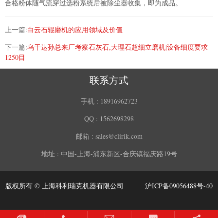
合格粉体随气流穿过选粉系统后被除尘器收集，即为成品。
上一篇:
白云石辊磨机的应用领域及价值
下一篇:
乌干达孙总来厂考察石灰石,大理石超细立磨机|设备细度要求
1250目
联系方式
手机 :
18916962723
QQ :
1562698298
邮箱 :
sales@clirik.com
地址 :
中国-上海-浦东新区-合庆镇福庆路19号
版权所有 © 上海科利瑞克机器有限公司
沪ICP备09056488号-40