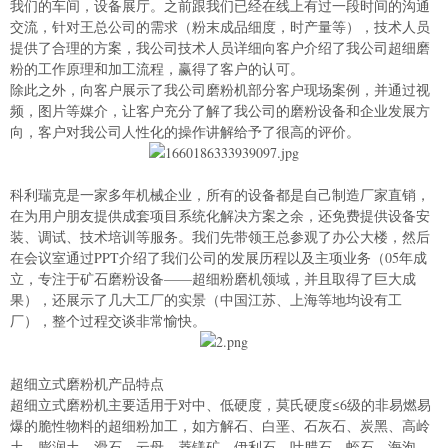
我们的车间，设备展厅。之前跟我们已经在线上有过一段时间的沟通
交流，针对王总公司的需求（粉末成品细度，时产量等），技术人员
提供了合理的方案，我公司技术人员详细向客户介绍了我公司超细磨
粉的工作原理和加工流程，赢得了客户的认可。
除此之外，向客户展示了我公司磨粉机部分客户现场案例，并通过视
频，图片等媒介，让客户充分了解了我公司的磨粉设备和企业发展方
向，客户对我公司人性化的操作讲解给予了很高的评价。
科利瑞克是一家多年机械企业，所有的设备都是自己制造厂家直销，
在为用户朋友提供成套项目系统化解决方案之余，还免费提供设备安
装、调试、技术培训等服务。我们先带领王总参观了办公大楼，然后
在会议室通过PPT介绍了我们公司的发展历程以及主项业务（05年成
立，专注于矿石磨粉设备——超细粉磨机领域，并且取得了巨大成
果），还展示了几大工厂的实景（中国江苏、上海等地均设有工
厂），整个过程交谈非常愉快。
超细立式磨粉机产品特点
超细立式磨粉机主要适用于对中、低硬度，莫氏硬度≤6级的非易燃易
爆的脆性物料的超细粉加工，如方解石、白垩、石灰石、炭黑、高岭
土、膨润土、滑石、云母、菱镁矿、伊利石、叶腊石、蛭石、海泡