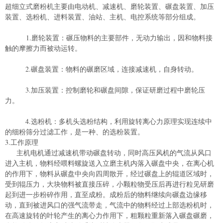
超细立式磨粉机主要由电动机、减速机、磨轮装置、碾盘装置、加压
装置、选粉机、进料装置、油站、主机、电控系统等部分组成。
1.磨轮装置：碾压物料的主要部件，无动力输出，因和物料接
触的摩擦力而被动运转。
2.碾盘装置：物料的碾磨区域，连接减速机，自身转动。
3.加压装置：控制磨轮和碾盘间隙，保证研磨过程中磨轮压
力。
4.选粉机：多机头选粉结构，利用旋转离心力原理实现连续中
的细粉筛分过滤工作，是一种、的选粉装置。
3.工作原理
主机电机通过减速机带动碾盘转动，同时高压风机的气流从风口
进入主机，物料经喂料螺旋送入立磨主机内落入碾盘中央，在离心机
的作用下，物料从碾盘中央向四周散开，经过碾盘上的辊道区域时，
受到辊压力，大块物料被直接压碎，小颗粒物受压后再进行粒见研磨
起到进一步粉碎作用，直至成粉。成粉后的物料继续向碾盘边缘移
动，直到被进风口的强气流带走，气流中的物料经过上部选粉机时，
在高速旋转的叶轮产生的离心力作用下，粗颗粒重新落入碾盘碾磨，