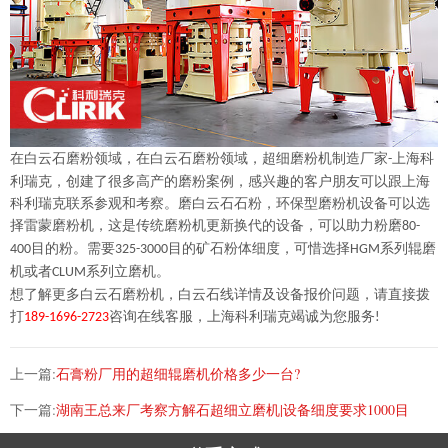
在白云石磨粉领域，在白云石磨粉领域，
超细
磨粉机制造厂家
上海科
-
利瑞克，创建了很多高产的磨粉案例，感兴趣的客户朋友可以跟上海
科利瑞克联系参观和考察。磨白云石石粉，环保型磨粉机设备可以选
择雷蒙磨粉机，这是传统磨粉机更新换代的设备，可以助力粉磨
80-
目的粉。
需要
目的矿石粉体细度，可惜选择
系列辊磨
400
325-3000
HGM
机
或者
系列立磨机。
CLUM
想了解更多白云石磨粉机，白云石线详情及设备报价问题，请直接拨
打
咨询在线客服，上海科利瑞克竭诚为您服务
189-1696-2723
!
上一篇:
石膏粉厂用的超细辊磨机价格多少一台?
下一篇:
湖南王总来厂考察方解石超细立磨机|设备细度要求1000目