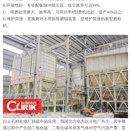
环保性好：专业配备脉冲除尘器，收尘效率可达
。
B.
99%
：研磨处理量大、效率高，与同功率
型磨机比起，提产
以上
C.
R
40%
维护简便：更换磨环不用拆除磨辊装置，是维护简便的新型磨粉
D.
机。
白云石粉在电厂脱硫中的应用，我国北方电力以火电厂为主，其中燃
煤过程中产生的二氧化硫、二氧化碳等有害气体对空气污染严重，雷