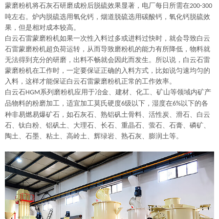
蒙磨粉机将石灰石研磨成粉后脱硫效果显著，电厂每日所需在
200-300
吨左右。炉内脱硫选用氧化钙，烟道脱硫选用碳酸钙，氧化钙脱硫效
果，但是相对成本较高。
白云石雷蒙磨粉机如果一次性入料过多或进料过快时，就会导致白云
石雷蒙磨粉机超负荷运转，从而导致磨粉机的能力有所降低，物料就
无法得到充分的研磨，出料不畅就会因此而发生。所以说，白云石雷
蒙磨粉机在工作时，一定要保证正确的入料方式，比如说匀速均匀的
入料，这样才能保证白云石雷蒙磨粉机正常的工作效率。
白云石
系列
磨粉机应用于冶金、建材、化工、矿山等领域内矿产
HGM
品物料的粉磨加工，适宜加工莫氏硬度
级以下，湿度在
以下的各
6
6%
种非易燃易爆矿石，如石灰石、熟铝矾土骨料、活性炭、滑石、白云
石、钛白粉、铝矾土、大理石、长石、重晶石、萤石、石膏、磷矿、
陶土、石墨、粘土、高岭土、辉绿岩、熟石灰、膨润土等。