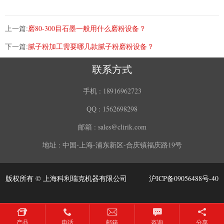
上一篇:
磨80-300目石墨一般用什么磨粉设备？
下一篇:
腻子粉加工需要哪几款腻子粉磨粉设备？
联系方式
手机 :
18916962723
QQ :
1562698298
邮箱 :
sales@clirik.com
地址 :
中国-上海-浦东新区-合庆镇福庆路19号
版权所有 © 上海科利瑞克机器有限公司
沪ICP备09056488号-40
产品
电话
邮箱
咨询
分享