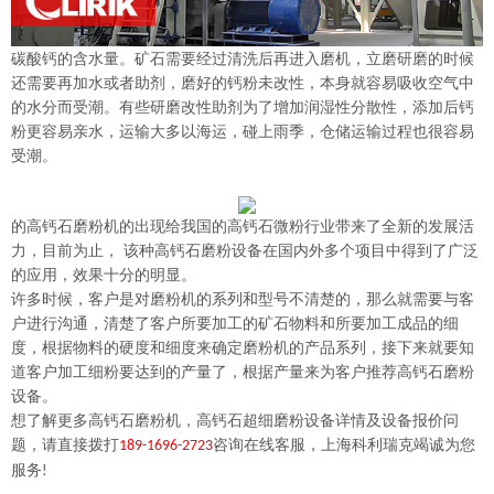
碳酸钙的含水量。矿石需要经过清洗后再进入磨机，立磨研磨的时候
还需要再加水或者助剂，磨好的钙粉未改性，本身就容易吸收空气中
的水分而受潮。有些研磨改性助剂为了增加润湿性分散性，添加后钙
粉更容易亲水，运输大多以海运，碰上雨季，仓储运输过程也很容易
受潮。
的
高钙石
磨粉机的出现给我国的
高钙石
微粉行业带来了全新的发展活
力，目前为止，
该种
高钙石
磨粉设备在国内外多个项目中得到了广泛
的应用，效果十分的明显。
许多时候，客户是对磨粉机的系列和型号不清楚的，那么就需要与客
户进行沟通，清楚了客户所要加工的矿石物料和所要加工成品的细
度，根据物料的硬度和细度来确定磨粉机的产品系列，接下来就要知
道客户加工细粉要达到的产量了，根据产量来
为客户推荐高钙石
磨粉
设备。
想了解更多
高钙石
磨粉机，
高钙石
超细磨粉设备详情及设备报价问
题，请直接拨打
咨询在线客服，上海科利瑞克竭诚为您
189-1696-2723
服务
!