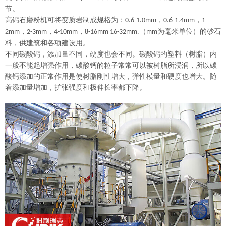
节
。
高钙石
磨粉机可将变质岩制成规格为：
，
，
0.6-1.0mm
0.6-1.4mm
1-
，
，
，
（
为毫米单位）的砂石
2mm
2-3mm
4-10mm
8-16mm 16-32mm.
mm
料，供建筑和各项建设用。
不同碳酸钙，添加量不同，硬度也会不同。碳酸钙的塑料（树脂）内
一般不能起增强作用，碳酸钙的粒子常常可以被树脂所浸润，所以碳
酸钙添加的正常作用是使树脂刚性增大，弹性模量和硬度也增大。随
着添加量增加，
扩
张强度和极伸长率都下降。