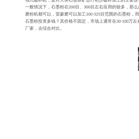
颚式破碎机，是对大块石墨原矿进行初步破碎加工的主要设
一般情况下，石墨粉在
目、
目左右应用的较多，那么
200
300
磨粉机都可以，雷蒙磨可以加工
目范围的石墨粉，
100-325
石墨粉投资多钱？其价格不固定，市场上通常在
万左
30-100
厂家，去综合对比。