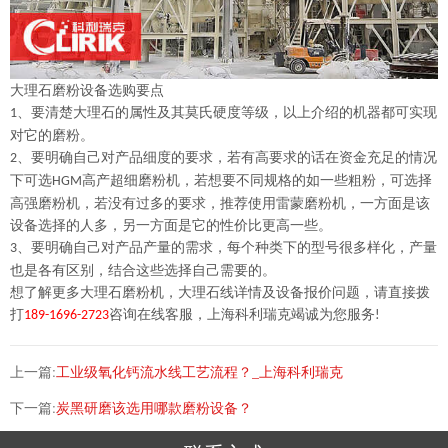
大理石磨粉设备选购要点
、要清楚大理石的属性
及其
莫氏硬度
等级
，以上介绍的机器都可实现
1
对它的磨粉。
、要明确自己对产品细度的要求，若有高要求的话在资金充足的情况
2
下可选
高产超细磨粉机，若想要不同规格的如一些粗粉，可选择
HGM
高强磨粉机，若没有过多的要求，推荐使用雷蒙磨粉机，一方面是该
设备选择的人多，另一方面是它的性价比更高一些。
、要明确自己对产品产量的需求，每个种类下的型号很多样化，产量
3
也是各有区别，结合这些选择自己需要的。
想了解更多
大理石
磨粉机，
大理石
线详情及设备报价问题，请直接拨
打
咨询在线客服，上海科利瑞克竭诚为您服务
189-1696-2723
!
上一篇:
工业级氧化钙流水线工艺流程？_上海科利瑞克
下一篇:
炭黑研磨该选用哪款磨粉设备？