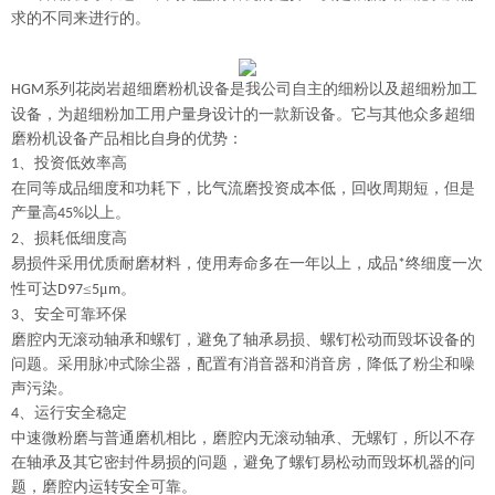
求的不同来进行的。
系列花岗岩超细磨粉机设备是我公司自主的细粉以及超细粉加工
HGM
设备，为超细粉加工用户量身设计的一款新设备。它与其他众多超细
磨粉机设备产品相比
自身
的优势：
、投资低效率高
1
在同等成品细度和功耗下，比气流磨投资成本低，回收周期短，但是
产量高
以上。
45%
、损耗低细度高
2
易损件采用优质耐磨材料，使用寿命多在一年以上，成品
终细度一次
*
性可达
≤
μ
。
D97
5
m
、安全可靠环保
3
磨腔内无滚动轴承和螺钉，避免了轴承易损、螺钉松动而毁坏设备的
问题。采用脉冲式除尘器，配置有消音器和消音房，降低了粉尘和噪
声污染。
、运行安全稳定
4
中速微粉磨与普通磨机相比，磨腔内无滚动轴承、无螺钉，所以不存
在轴承及其它密封件易损的问题，避免了螺钉易松动而毁坏机器的问
题，磨腔内运转安全可靠。