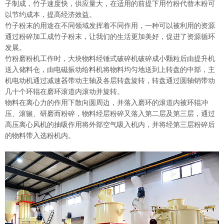
子制成，竹子速度快，供应量大，在适用的前提下用竹粉代替木粉可
以节约成本，提高经济效益。
竹子粉末的用途在不同领域发挥着不同作用，一种可以被利用的资源
通过粉碎加工成竹子粉末，让我们的生活更加美好，促进了资源循环
发展。
竹粉
磨粉机工作时，大块物料经锤式破碎机破碎成小颗粒后由提升机
送入储料仓，由电磁振动给料机将物料均匀地送到上转盘的中部，主
机电动机通过减速器带动主轴及各层转盘旋转，转盘通过圆轴销带动
几十个环辊在磨环滚道内滚动并旋转。
物料在离心力的作用下散向圆周边，并落入磨环的滚道内被环辊冲
压、滚辗、研磨而粉碎，物料经层粉碎又落入第二层及第三层，通过
高压离心风机的抽吸作用将外部空气吸入机内，并将经第三层粉碎后
的物料带入选粉机内。