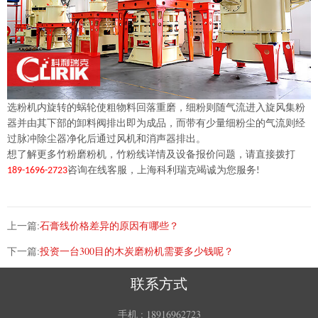
选粉机内旋转的蜗轮使粗物料回落重磨，细粉则随气流进入旋风集粉
器并由其下部的卸料阀排出即为成品，而带有少量细粉尘的气流则经
过脉冲除尘器净化后通过风机和消声器排出。
想了解更多
竹粉
磨粉机，
竹粉
线详情及设备报价问题，请直接拨打
咨询在线客服，上海科利瑞克竭诚为您服务
189-1696-2723
!
上一篇:
石膏线价格差异的原因有哪些？
下一篇:
投资一台300目的木炭磨粉机需要多少钱呢？
联系方式
手机 :
18916962723