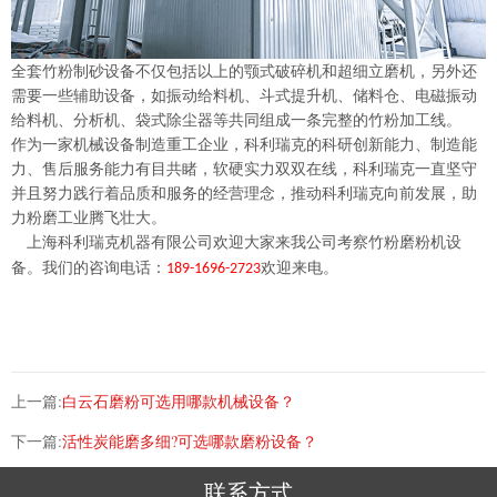
全套
竹粉
制砂设备不仅包括以上的颚式破碎机和
超细立磨
机，另外还
需要一些辅助设备，如振动给料机、斗式提升机、储料仓、电磁振动
给料机、分析机、袋式除尘器等共同组成一条完整的
竹粉
加工线。
作为一家机械设备制造重工企业，科利瑞克的科研创新能力、制造能
力、售后服务能力有目共睹，软硬实力双双在线，科利瑞克一直坚守
并且努力践行着品质和服务的经营理念，推动科利瑞克向前发展，助
力粉磨工业腾飞壮大。
上海科利瑞克机器有限公司欢迎大家来我公司考察
竹粉
磨粉机设
备。我们的咨询电话：
欢迎来电。
189-1696-2723
上一篇:
白云石磨粉可选用哪款机械设备？
下一篇:
活性炭能磨多细?可选哪款磨粉设备？
联系方式