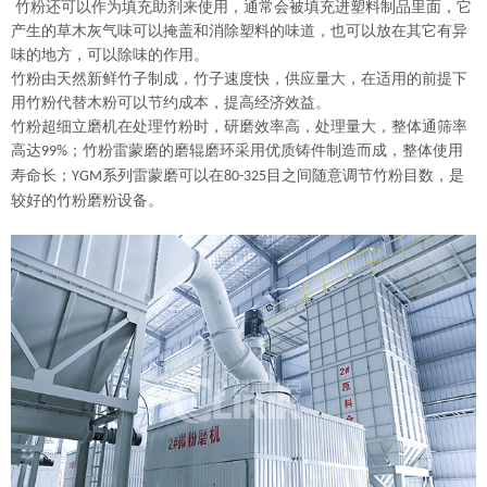
竹粉还可以作为填充助剂来使用，通常会被填充进塑料制品里面，它
产生的草木灰气味可以掩盖和消除塑料的味道，也可以放在其它有异
味的地方，可以除味的作用。
竹粉由天然新鲜竹子制成，竹子速度快，供应量大，在适用的前提下
用竹粉代替木粉可以节约成本，提高经济效益。
竹粉
超细立磨机
在处理
竹粉
时，研磨效率高，处理量大，整体通筛率
高达
；
竹粉
雷蒙磨的磨辊磨环采用优质铸件制造而成，整体使用
99%
寿命长；
系列
雷蒙磨可以在
目之间随意调节
竹粉
目数，是
YGM
80-325
较好的
竹粉
磨粉设备。